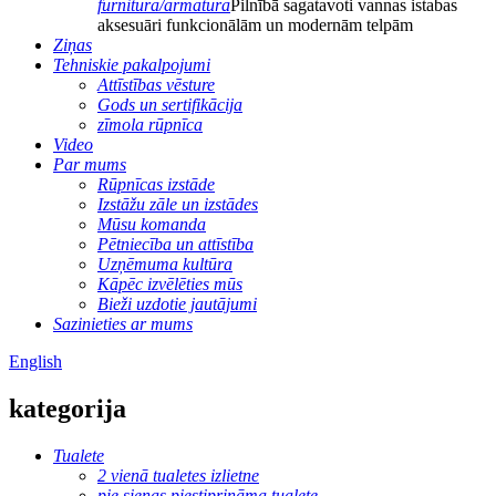
furnitūra/armatūra
Pilnībā sagatavoti vannas istabas
aksesuāri funkcionālām un modernām telpām
Ziņas
Tehniskie pakalpojumi
Attīstības vēsture
Gods un sertifikācija
zīmola rūpnīca
Video
Par mums
Rūpnīcas izstāde
Izstāžu zāle un izstādes
Mūsu komanda
Pētniecība un attīstība
Uzņēmuma kultūra
Kāpēc izvēlēties mūs
Bieži uzdotie jautājumi
Sazinieties ar mums
English
kategorija
Tualete
2 vienā tualetes izlietne
pie sienas piestiprināma tualete