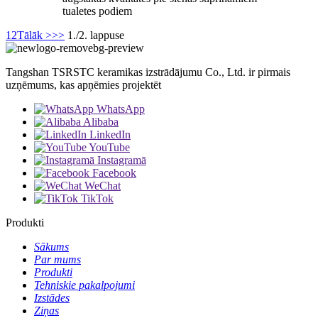
tualetes podiem
1
2
Tālāk >
>>
1./2. lappuse
Tangshan TSRSTC keramikas izstrādājumu Co., Ltd. ir pirmais
uzņēmums, kas apņēmies projektēt
WhatsApp
Alibaba
LinkedIn
YouTube
Instagramā
Facebook
WeChat
TikTok
Produkti
Sākums
Par mums
Produkti
Tehniskie pakalpojumi
Izstādes
Ziņas