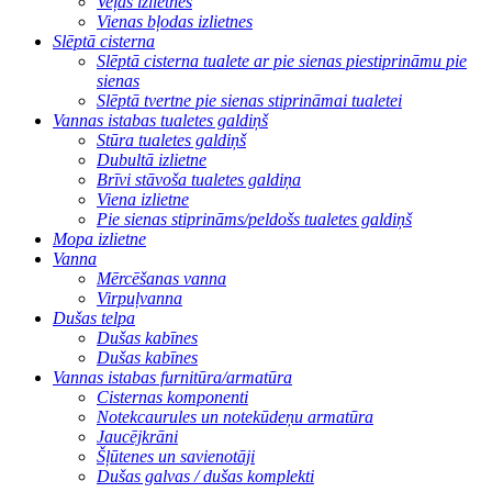
Veļas izlietnes
Vienas bļodas izlietnes
Slēptā cisterna
Slēptā cisterna tualete ar pie sienas piestiprināmu pie
sienas
Slēptā tvertne pie sienas stiprināmai tualetei
Vannas istabas tualetes galdiņš
Stūra tualetes galdiņš
Dubultā izlietne
Brīvi stāvoša tualetes galdiņa
Viena izlietne
Pie sienas stiprināms/peldošs tualetes galdiņš
Mopa izlietne
Vanna
Mērcēšanas vanna
Virpuļvanna
Dušas telpa
Dušas kabīnes
Dušas kabīnes
Vannas istabas furnitūra/armatūra
Cisternas komponenti
Notekcaurules un notekūdeņu armatūra
Jaucējkrāni
Šļūtenes un savienotāji
Dušas galvas / dušas komplekti