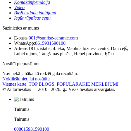
Kontaktinformācija
Video
Bieži uzdotie jautājumi
Iegūt rūpnīcas cenu
Sazinieties ar mums
E-pasts:
001@sunrise-ceramic.com
WhatsApp:
8615931590100
Adrese:
1815. istaba, 4. ēka, Maohua biznesa centrs, Dali ceļš,
Lubei rajons, Tangšanas pilsēta, Hebei province, Ķīna
Nosūtīt pieprasījumu
Nav nekā labāka kā redzēt gala rezultātu.
Noklikšķiniet, lai nosūtītu
Vietnes karte
,
TOP BLOGS
,
POPULĀRĀKIE MEKLĒJUMI
© Autortiesības — 2010.–2026. g.: Visas tiesības aizsargātas.
Tālrunis
Tālrunis
008615931590100