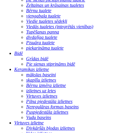
Zeltainas un krāsainas tualetes
Bērnu tualete
viengabala tualete
Viedie tualetes sēdekļi
Viedās tualetes (integrētās vienības)
Tupēšanas panna
divdaļīga tualete
Pisuāra tualete
piekarināma tualete
Bidē
Grīdas bidē
Pie sienas stiprināms bidē
Keramikas izlietne
mākslas baseini
skapīšu izlietnes
Bērnu izmēra izlietne
izlietnes uz letes
Virtuves izlietnes
Pilna pjedestāla izlietnes
Neregulāras formas baseins
Puspjedestāla izlietnes
Vudu baseins
Virtuves izlietne
Divkāršās bļodas izlietnes