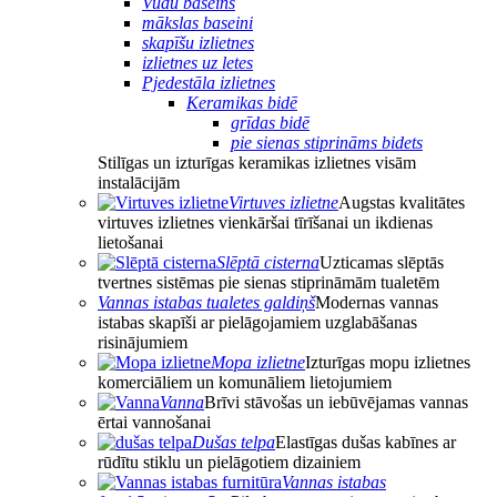
Vudu baseins
mākslas baseini
skapīšu izlietnes
izlietnes uz letes
Pjedestāla izlietnes
Keramikas bidē
grīdas bidē
pie sienas stiprināms bidets
Stilīgas un izturīgas keramikas izlietnes visām
instalācijām
Virtuves izlietne
Augstas kvalitātes
virtuves izlietnes vienkāršai tīrīšanai un ikdienas
lietošanai
Slēptā cisterna
Uzticamas slēptās
tvertnes sistēmas pie sienas stiprināmām tualetēm
Vannas istabas tualetes galdiņš
Modernas vannas
istabas skapīši ar pielāgojamiem uzglabāšanas
risinājumiem
Mopa izlietne
Izturīgas mopu izlietnes
komerciāliem un komunāliem lietojumiem
Vanna
Brīvi stāvošas un iebūvējamas vannas
ērtai vannošanai
Dušas telpa
Elastīgas dušas kabīnes ar
rūdītu stiklu un pielāgotiem dizainiem
Vannas istabas