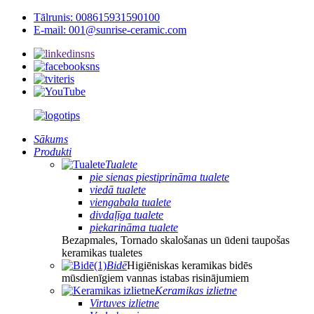
Tālrunis: 008615931590100
E-mail: 001@sunrise-ceramic.com
Sākums
Produkti
Tualete
pie sienas piestiprināma tualete
viedā tualete
viengabala tualete
divdaļīga tualete
piekarināma tualete
Bezapmales, Tornado skalošanas un ūdeni taupošas
keramikas tualetes
Bidē
Higiēniskas keramikas bidēs
mūsdienīgiem vannas istabas risinājumiem
Keramikas izlietne
Virtuves izlietne