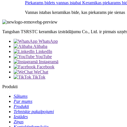
Piekarams bidets vannas istabai Keramikas piekarams bid
Vannas istabas keramikas bide, kas piekarams pie sienas
Tangshan TSRSTC keramikas izstrādājumu Co., Ltd. ir pirmais uzņē
WhatsApp
Alibaba
LinkedIn
YouTube
Instagramā
Facebook
WeChat
TikTok
Produkti
Sākums
Par mums
Produkti
Tehniskie pakalpojumi
Izstādes
Ziņas
Kontaktinformācija