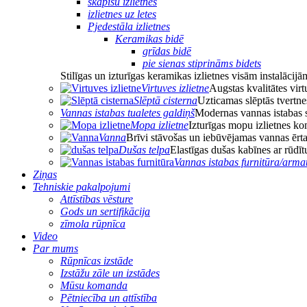
skapīšu izlietnes
izlietnes uz letes
Pjedestāla izlietnes
Keramikas bidē
grīdas bidē
pie sienas stiprināms bidets
Stilīgas un izturīgas keramikas izlietnes visām instalācijā
Virtuves izlietne
Augstas kvalitātes virt
Slēptā cisterna
Uzticamas slēptās tvertne
Vannas istabas tualetes galdiņš
Modernas vannas istabas 
Mopa izlietne
Izturīgas mopu izlietnes k
Vanna
Brīvi stāvošas un iebūvējamas vannas ērt
Dušas telpa
Elastīgas dušas kabīnes ar rūdīt
Vannas istabas furnitūra/arma
Ziņas
Tehniskie pakalpojumi
Attīstības vēsture
Gods un sertifikācija
zīmola rūpnīca
Video
Par mums
Rūpnīcas izstāde
Izstāžu zāle un izstādes
Mūsu komanda
Pētniecība un attīstība