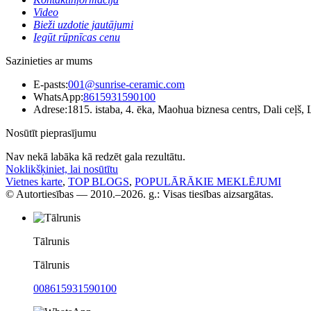
Video
Bieži uzdotie jautājumi
Iegūt rūpnīcas cenu
Sazinieties ar mums
E-pasts:
001@sunrise-ceramic.com
WhatsApp:
8615931590100
Adrese:
1815. istaba, 4. ēka, Maohua biznesa centrs, Dali ceļš,
Nosūtīt pieprasījumu
Nav nekā labāka kā redzēt gala rezultātu.
Noklikšķiniet, lai nosūtītu
Vietnes karte
,
TOP BLOGS
,
POPULĀRĀKIE MEKLĒJUMI
© Autortiesības — 2010.–2026. g.: Visas tiesības aizsargātas.
Tālrunis
Tālrunis
008615931590100