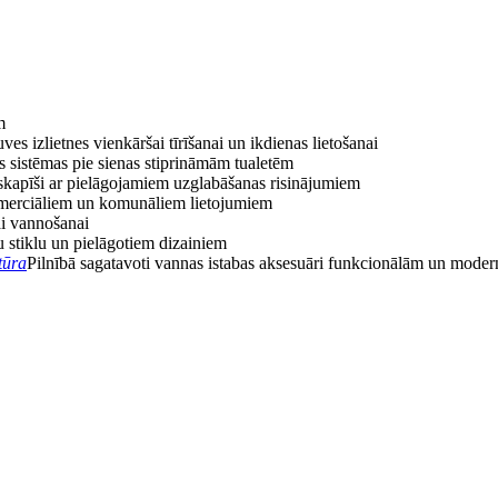
m
uves izlietnes vienkāršai tīrīšanai un ikdienas lietošanai
s sistēmas pie sienas stiprināmām tualetēm
skapīši ar pielāgojamiem uzglabāšanas risinājumiem
omerciāliem un komunāliem lietojumiem
ai vannošanai
u stiklu un pielāgotiem dizainiem
tūra
Pilnībā sagatavoti vannas istabas aksesuāri funkcionālām un mode