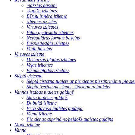
mākslas baseini
skapīšu izlietnes
Bērnu izmēra izlietne
izlietnes uz letes
Virtuves izlietnes
Pilna pjedestāla izlietnes
Neregulāras formas baseins
Puspjedestāla izlietnes
Vudu baseins
Virtuves izlietne
Divkāršās bļodas izlietnes
Veļas izlietnes
Vienas bļodas izlietnes
Slēptā cisterna
Slēptā cisterna tualete ar pie sienas piestiprināmu pie si
Slēptā tvertne pie sienas stiprināmai tualetei
Vannas istabas tualetes galdiņš
Stūra tualetes galdiņš
Dubultā izlietne
Brīvi stāvoša tualetes galdiņa
Viena izlietne
Pie sienas stiprināms/peldošs tualetes galdiņš
Mopa izlietne
Vanna