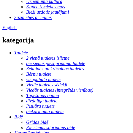
Uzņēmuma kultūra
Kāpēc izvēlēties mūs
Bieži uzdotie jautājumi
Sazinieties ar mums
English
kategorija
Tualete
2 vienā tualetes izlietne
pie sienas piestiprināma tualete
Zeltainas un krāsainas tualetes
Bērnu tualete
viengabala tualete
Viedie tualetes sēdekļi
Viedās tualetes (integrētās vienības)
Tupēšanas panna
divdaļīga tualete
Pisuāra tualete
piekarināma tualete
Bidē
Grīdas bidē
Pie sienas stiprināms bidē
Keramikas izlietne