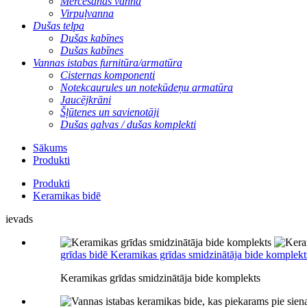
Mērcēšanas vanna
Virpuļvanna
Dušas telpa
Dušas kabīnes
Dušas kabīnes
Vannas istabas furnitūra/armatūra
Cisternas komponenti
Notekcaurules un notekūdeņu armatūra
Jaucējkrāni
Šļūtenes un savienotāji
Dušas galvas / dušas komplekti
Sākums
Produkti
Produkti
Keramikas bidē
ievads
grīdas bidē Keramikas grīdas smidzinātāja bide komplekt
Keramikas grīdas smidzinātāja bide komplekts