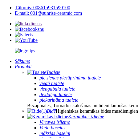
Tālrunis: 008615931590100
E-mail: 001@sunrise-ceramic.com
Sākums
Produkti
Tualete
pie sienas piestiprināma tualete
viedā tualete
viengabala tualete
divdaļīga tualete
piekarināma tualete
Bezapmales, Tornado skalošanas un ūdeni taupošas keram
Bidē
Higiēniskas keramikas bidēs mūsdienīgiem
Keramikas izlietne
Virtuves izlietne
Vudu baseins
mākslas baseini