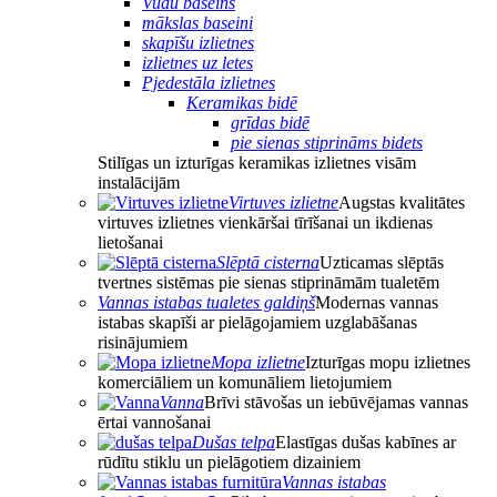
Vudu baseins
mākslas baseini
skapīšu izlietnes
izlietnes uz letes
Pjedestāla izlietnes
Keramikas bidē
grīdas bidē
pie sienas stiprināms bidets
Stilīgas un izturīgas keramikas izlietnes visām
instalācijām
Virtuves izlietne
Augstas kvalitātes
virtuves izlietnes vienkāršai tīrīšanai un ikdienas
lietošanai
Slēptā cisterna
Uzticamas slēptās
tvertnes sistēmas pie sienas stiprināmām tualetēm
Vannas istabas tualetes galdiņš
Modernas vannas
istabas skapīši ar pielāgojamiem uzglabāšanas
risinājumiem
Mopa izlietne
Izturīgas mopu izlietnes
komerciāliem un komunāliem lietojumiem
Vanna
Brīvi stāvošas un iebūvējamas vannas
ērtai vannošanai
Dušas telpa
Elastīgas dušas kabīnes ar
rūdītu stiklu un pielāgotiem dizainiem
Vannas istabas