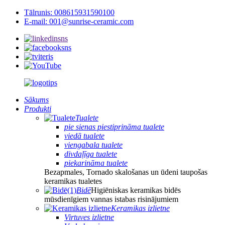
Tālrunis: 008615931590100
E-mail: 001@sunrise-ceramic.com
Sākums
Produkti
Tualete
pie sienas piestiprināma tualete
viedā tualete
viengabala tualete
divdaļīga tualete
piekarināma tualete
Bezapmales, Tornado skalošanas un ūdeni taupošas
keramikas tualetes
Bidē
Higiēniskas keramikas bidēs
mūsdienīgiem vannas istabas risinājumiem
Keramikas izlietne
Virtuves izlietne