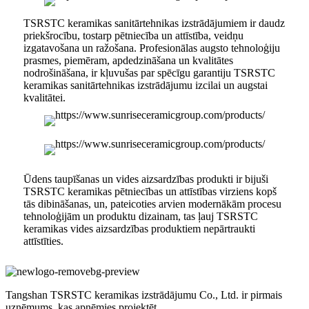
TSRSTC keramikas sanitārtehnikas izstrādājumiem ir daudz
priekšrocību, tostarp pētniecība un attīstība, veidņu
izgatavošana un ražošana. Profesionālas augsto tehnoloģiju
prasmes, piemēram, apdedzināšana un kvalitātes
nodrošināšana, ir kļuvušas par spēcīgu garantiju TSRSTC
keramikas sanitārtehnikas izstrādājumu izcilai un augstai
kvalitātei.
Ūdens taupīšanas un vides aizsardzības produkti ir bijuši
TSRSTC keramikas pētniecības un attīstības virziens kopš
tās dibināšanas, un, pateicoties arvien modernākām procesu
tehnoloģijām un produktu dizainam, tas ļauj TSRSTC
keramikas vides aizsardzības produktiem nepārtraukti
attīstīties.
Tangshan TSRSTC keramikas izstrādājumu Co., Ltd. ir pirmais
uzņēmums, kas apņēmies projektēt