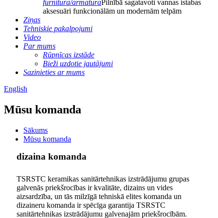
furnitūra/armatūra
Pilnībā sagatavoti vannas istabas
aksesuāri funkcionālām un modernām telpām
Ziņas
Tehniskie pakalpojumi
Video
Par mums
Rūpnīcas izstāde
Bieži uzdotie jautājumi
Sazinieties ar mums
English
Mūsu komanda
Sākums
Mūsu komanda
dizaina komanda
TSRSTC keramikas sanitārtehnikas izstrādājumu grupas
galvenās priekšrocības ir kvalitāte, dizains un vides
aizsardzība, un tās milzīgā tehniskā elites komanda un
dizaineru komanda ir spēcīga garantija TSRSTC
sanitārtehnikas izstrādājumu galvenajām priekšrocībām.