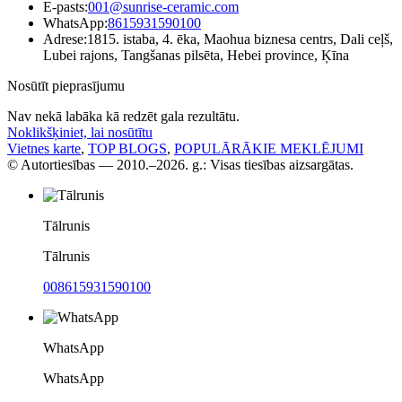
E-pasts:
001@sunrise-ceramic.com
WhatsApp:
8615931590100
Adrese:
1815. istaba, 4. ēka, Maohua biznesa centrs, Dali ceļš,
Lubei rajons, Tangšanas pilsēta, Hebei province, Ķīna
Nosūtīt pieprasījumu
Nav nekā labāka kā redzēt gala rezultātu.
Noklikšķiniet, lai nosūtītu
Vietnes karte
,
TOP BLOGS
,
POPULĀRĀKIE MEKLĒJUMI
© Autortiesības — 2010.–2026. g.: Visas tiesības aizsargātas.
Tālrunis
Tālrunis
008615931590100
WhatsApp
WhatsApp