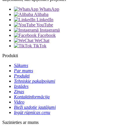
WhatsApp
Alibaba
LinkedIn
YouTube
Instagramā
Facebook
WeChat
TikTok
Produkti
Sākums
Par mums
Produkti
Tehniskie pakalpojumi
Izstādes
Ziņas
Kontaktinformācija
Video
Bieži uzdotie jautājumi
Iegūt rūpnīcas cenu
Sazinieties ar mums