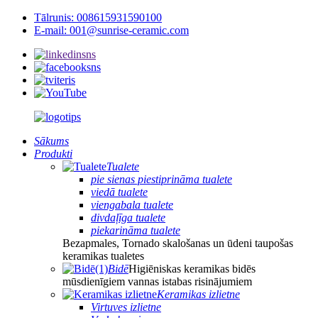
Tālrunis: 008615931590100
E-mail: 001@sunrise-ceramic.com
Sākums
Produkti
Tualete
pie sienas piestiprināma tualete
viedā tualete
viengabala tualete
divdaļīga tualete
piekarināma tualete
Bezapmales, Tornado skalošanas un ūdeni taupošas
keramikas tualetes
Bidē
Higiēniskas keramikas bidēs
mūsdienīgiem vannas istabas risinājumiem
Keramikas izlietne
Virtuves izlietne