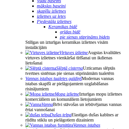
Vudu baseins
mākslas baseini
skapīšu izlietnes
izlietnes uz letes
Pjedestāla izlietnes
Keramikas bidē
grīdas bidē
pie sienas stiprināms bidets
Stilīgas un izturīgas keramikas izlietnes visām
instalācijām
Virtuves izlietne
Augstas kvalitātes
virtuves izlietnes vienkāršai tīrīšanai un ikdienas
lietošanai
Slēptā cisterna
Uzticamas slēptās
tvertnes sistēmas pie sienas stiprināmām tualetēm
Vannas istabas tualetes galdiņš
Modernas vannas
istabas skapīši ar pielāgojamiem uzglabāšanas
risinājumiem
Mopa izlietne
Izturīgas mopu izlietnes
komerciāliem un komunāliem lietojumiem
Vanna
Brīvi stāvošas un iebūvējamas vannas
ērtai vannošanai
Dušas telpa
Elastīgas dušas kabīnes ar
rūdītu stiklu un pielāgotiem dizainiem
Vannas istabas