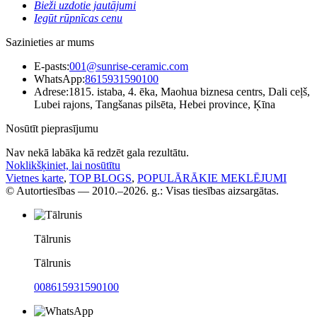
Bieži uzdotie jautājumi
Iegūt rūpnīcas cenu
Sazinieties ar mums
E-pasts:
001@sunrise-ceramic.com
WhatsApp:
8615931590100
Adrese:
1815. istaba, 4. ēka, Maohua biznesa centrs, Dali ceļš,
Lubei rajons, Tangšanas pilsēta, Hebei province, Ķīna
Nosūtīt pieprasījumu
Nav nekā labāka kā redzēt gala rezultātu.
Noklikšķiniet, lai nosūtītu
Vietnes karte
,
TOP BLOGS
,
POPULĀRĀKIE MEKLĒJUMI
© Autortiesības — 2010.–2026. g.: Visas tiesības aizsargātas.
Tālrunis
Tālrunis
008615931590100