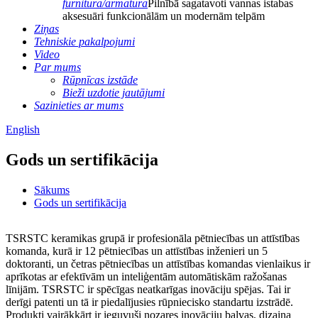
furnitūra/armatūra
Pilnībā sagatavoti vannas istabas
aksesuāri funkcionālām un modernām telpām
Ziņas
Tehniskie pakalpojumi
Video
Par mums
Rūpnīcas izstāde
Bieži uzdotie jautājumi
Sazinieties ar mums
English
Gods un sertifikācija
Sākums
Gods un sertifikācija
TSRSTC keramikas grupā ir profesionāla pētniecības un attīstības
komanda, kurā ir 12 pētniecības un attīstības inženieri un 5
doktoranti, un četras pētniecības un attīstības komandas vienlaikus ir
aprīkotas ar efektīvām un inteliģentām automātiskām ražošanas
līnijām. TSRSTC ir spēcīgas neatkarīgas inovāciju spējas. Tai ir
derīgi patenti un tā ir piedalījusies rūpniecisko standartu izstrādē.
Produkti vairākkārt ir ieguvuši nozares inovāciju balvas, dizaina