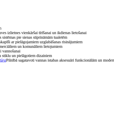
m
uves izlietnes vienkāršai tīrīšanai un ikdienas lietošanai
s sistēmas pie sienas stiprināmām tualetēm
skapīši ar pielāgojamiem uzglabāšanas risinājumiem
omerciāliem un komunāliem lietojumiem
ai vannošanai
u stiklu un pielāgotiem dizainiem
tūra
Pilnībā sagatavoti vannas istabas aksesuāri funkcionālām un mode