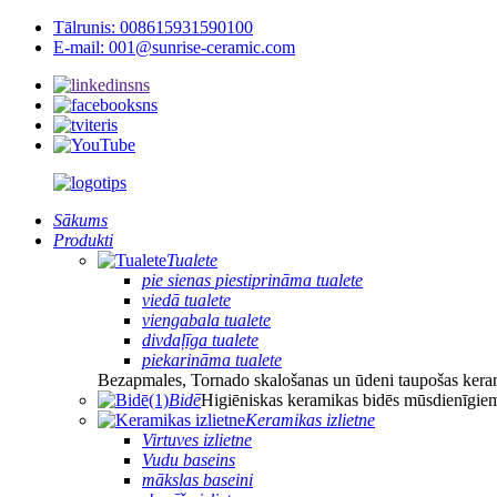
Tālrunis: 008615931590100
E-mail: 001@sunrise-ceramic.com
Sākums
Produkti
Tualete
pie sienas piestiprināma tualete
viedā tualete
viengabala tualete
divdaļīga tualete
piekarināma tualete
Bezapmales, Tornado skalošanas un ūdeni taupošas keram
Bidē
Higiēniskas keramikas bidēs mūsdienīgiem
Keramikas izlietne
Virtuves izlietne
Vudu baseins
mākslas baseini