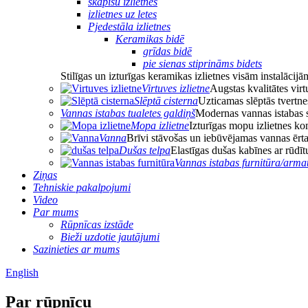
skapīšu izlietnes
izlietnes uz letes
Pjedestāla izlietnes
Keramikas bidē
grīdas bidē
pie sienas stiprināms bidets
Stilīgas un izturīgas keramikas izlietnes visām instalācijā
Virtuves izlietne
Augstas kvalitātes virt
Slēptā cisterna
Uzticamas slēptās tvertne
Vannas istabas tualetes galdiņš
Modernas vannas istabas 
Mopa izlietne
Izturīgas mopu izlietnes k
Vanna
Brīvi stāvošas un iebūvējamas vannas ērt
Dušas telpa
Elastīgas dušas kabīnes ar rūdīt
Vannas istabas furnitūra/arma
Ziņas
Tehniskie pakalpojumi
Video
Par mums
Rūpnīcas izstāde
Bieži uzdotie jautājumi
Sazinieties ar mums
English
Par rūpnīcu