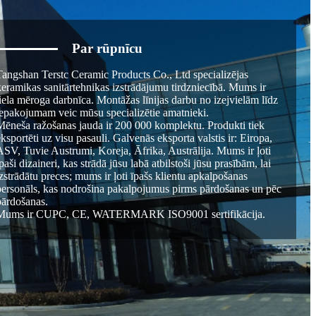
Par rūpnīcu
Tangshan Terstc Ceramic Products Co., Ltd specializējas
keramikas sanitārtehnikas izstrādājumu tirdzniecībā. Mums ir
liela mēroga darbnīca. Montāžas līnijas darbu no izejvielām līdz
iepakojumam veic mūsu specializētie amatnieki.
Mēneša ražošanas jauda ir 200 000 komplektu. Produkti tiek
eksportēti uz visu pasauli. Galvenās eksporta valstis ir: Eiropa,
ASV, Tuvie Austrumi, Koreja, Āfrika, Austrālija. Mums ir ļoti
īpaši dizaineri, kas strādā jūsu labā atbilstoši jūsu prasībām, lai
izstrādātu preces; mums ir ļoti īpašs klientu apkalpošanas
personāls, kas nodrošina pakalpojumus pirms pārdošanas un pēc
pārdošanas.
Mums ir CUPC, CE, WATERMARK ISO9001 sertifikācija.